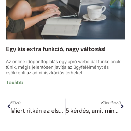
Egy kis extra funkció, nagy változás!
Az online időpontfoglalás egy apró weboldal funkciónak
tűnik, mégis jelentősen javítja az ügyfélélményt és
csökkenti az adminisztrációs terheket.
Tovább
Előző
Következő
Miért ritkán az első ötlet a legjobb?
5 kérdés, amit minden webshop előtt felteszek