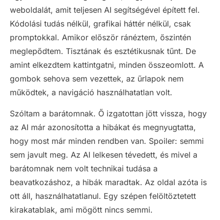
weboldalát, amit teljesen AI segítségével épített fel.
Kódolási tudás nélkül, grafikai háttér nélkül, csak
promptokkal. Amikor először ránéztem, őszintén
meglepődtem. Tisztának és esztétikusnak tűnt. De
amint elkezdtem kattintgatni, minden összeomlott. A
gombok sehova sem vezettek, az űrlapok nem
működtek, a navigáció használhatatlan volt.
Szóltam a barátomnak. Ő izgatottan jött vissza, hogy
az AI már azonosította a hibákat és megnyugtatta,
hogy most már minden rendben van. Spoiler: semmi
sem javult meg. Az AI lelkesen tévedett, és mivel a
barátomnak nem volt technikai tudása a
beavatkozáshoz, a hibák maradtak. Az oldal azóta is
ott áll, használhatatlanul. Egy szépen felöltöztetett
kirakatablak, ami mögött nincs semmi.