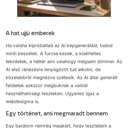
A hat ujjú emberek
Ha valaha kipróbáltad az AI képgenerálást, tudod
miről beszélek. A furcsa kezek, a kísérteties
tekintetek, a háttér ami valahogy mégsem stimmel. Az
AI első ránézésre lenyűgözőt tud alkotni, de
közelebbről megnézve szétesik. Az AI által generált
felületek sokszor megbuknak a valódi
használhatósági teszteken. Ugyanez igaz a
webdesignra is.
Egy történet, ami megmaradt bennem
Egy barátom nemrég megkért, hogy teszteljem a