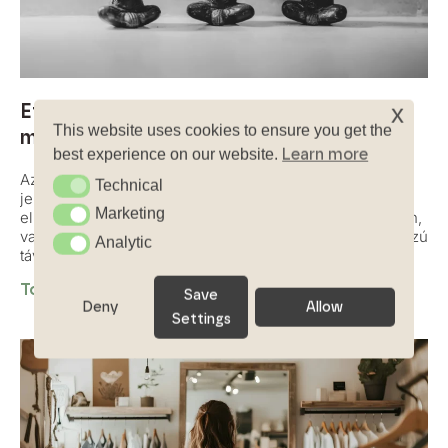
Etikus design: Miért fontosabb a bizalom,
x
This website uses cookies to ensure you get the
mint a kattintások?
Learn more
best experience on our website.
Az etikus design olyan digitális élmények létrehozását
Technical
Technical
jelenti, amelyek tiszteletben tartják a felhasználókat,
Marketing
Marketing
elkerülik a manipulációt, és átláthatóságon, őszinteségen,
valamint emberközpontú gondolkodáson keresztül hosszú
Analytic
Analytic
távú bizalmat építenek.
Tovább
Save
Deny
Allow
Settings